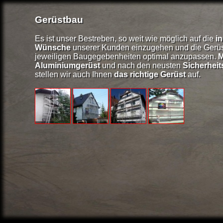
Gerüstbau
Es ist unser Bestreben, so weit wie möglich auf die
in
Wünsche
unserer Kunden einzugehen und die Gerüs
jeweiligen Baugegebenheiten optimal anzupassen.
M
Aluminiumgerüst
und nach den neusten
Sicherhe
stellen wir auch Ihnen
das richtige Gerüst
auf.